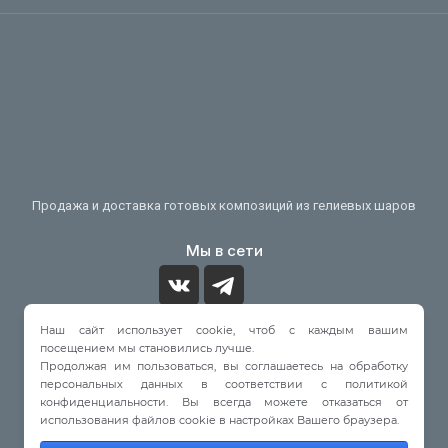
Продажа и доставка готовых композиций из гелиевых шаров
Мы в сети
Наш сайт использует cookie, чтоб с каждым вашим
Принимаем к оплате
посещением мы становились лучше.
Продолжая им пользоваться, вы соглашаетесь на обработку
персональных данных в соответствии с политикой
конфиденциальности. Вы всегда можете отказаться от
использования файлов cookie в настройках Вашего браузера.
© 2022 - 2026