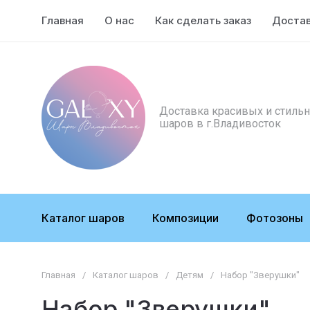
Главная
О нас
Как сделать заказ
Доста
Доставка красивых и стиль
шаров в г.Владивосток
Каталог шаров
Композиции
Фотозоны
Главная
/
Каталог шаров
/
Детям
/
Набор "Зверушки"
Набор "Зверушки"