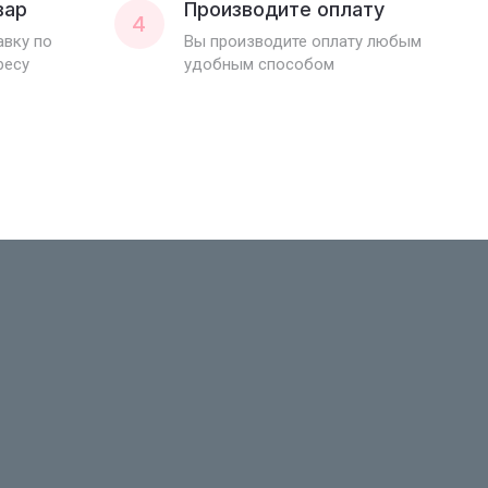
вар
Производите оплату
4
вку по
Вы производите оплату любым
ресу
удобным способом