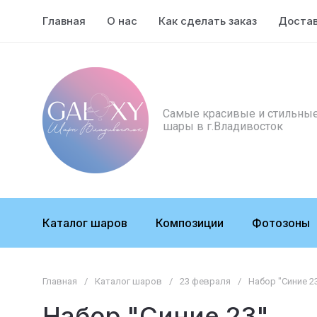
Главная
О нас
Как сделать заказ
Доста
Самые красивые и стильны
шары в г.Владивосток
Каталог шаров
Композиции
Фотозоны
Главная
/
Каталог шаров
/
23 февраля
/
Набор "Синие 2
Набор "Синие 23"