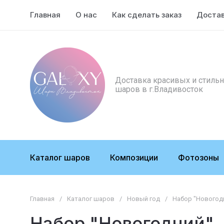
Главная
О нас
Как сделать заказ
Доста
Доставка красивых и стиль
шаров в г.Владивосток
Каталог шаров
Композиции
Фотозоны
Главная
/
Каталог шаров
/
Новый год
/
Набор "Новогод
Набор "Новогодний"