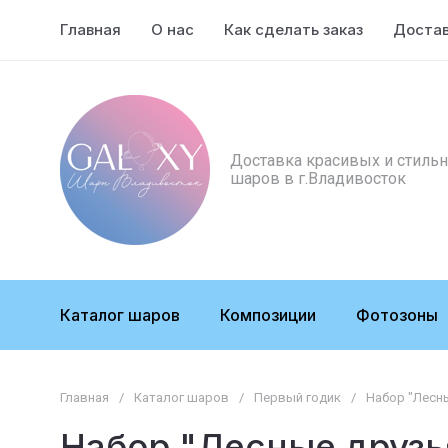
Главная
О нас
Как сделать заказ
Доста
Доставка красивых и стиль
шаров в г.Владивосток
Каталог шаров
Композиции
Фотозоны
Главная
/
Каталог шаров
/
Первый годик
/
Набор "Лесны
Набор "Лесные друзь