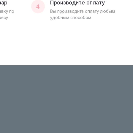
вар
Производите оплату
4
вку по
Вы производите оплату любым
ресу
удобным способом