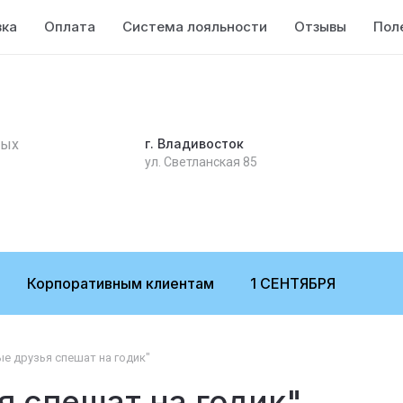
вка
Оплата
Система лояльности
Отзывы
Пол
ных
г. Владивосток
ул. Светланская 85
Корпоративным клиентам
1 СЕНТЯБРЯ
е друзья спешат на годик"
я спешат на годик"