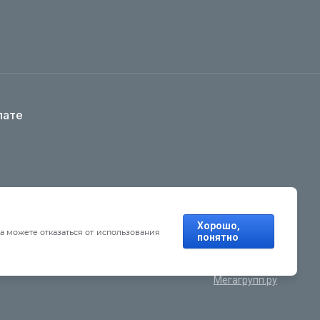
лате
Хорошо,
а можете отказаться от использования
понятно
Мегагрупп.ру