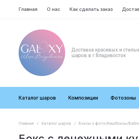
Главная
О нас
Как сделать заказ
Доста
Доставка красивых и стиль
шаров в г.Владивосток
Каталог шаров
Композиции
Фотозоны
Главная
/
Каталог шаров
/
Боксы с фото/Кешбоксы/Бабл
Бокс с денежными ку