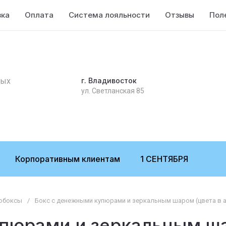
вка
Оплата
Система лояльности
Отзывы
Пол
ных
г. Владивосток
ул. Светланская 85
Корпоративным клиентам
1 СЕНТЯБРЯ
обоксы
/
Бокс с денежными купюрами и зеркальным шаром (цвета в 
пюрами и зеркальным ша