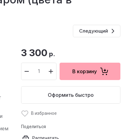
Следующий
3 300
р.
В корзину
Оформить быстро
т
В избранное
и
Поделиться
нием
Распечатать