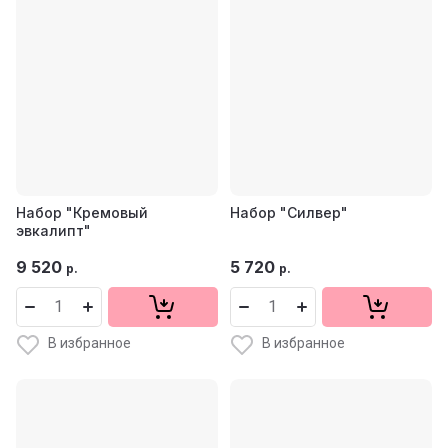
Набор "Кремовый
Набор "Силвер"
эвкалипт"
9 520
5 720
р.
р.
В избранное
В избранное