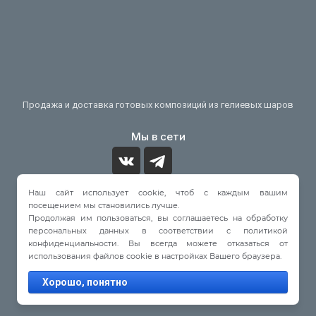
Продажа и доставка готовых композиций из гелиевых шаров
Мы в сети
Наш сайт использует cookie, чтоб с каждым вашим
Принимаем к оплате
посещением мы становились лучше.
Продолжая им пользоваться, вы соглашаетесь на обработку
персональных данных в соответствии с политикой
конфиденциальности. Вы всегда можете отказаться от
использования файлов cookie в настройках Вашего браузера.
© 2022 - 2026
Хорошо, понятно
Мегагрупп.ру