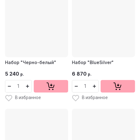
Набор "Черно-белый"
Набор "BlueSilver"
5 240
6 870
р.
р.
В избранное
В избранное